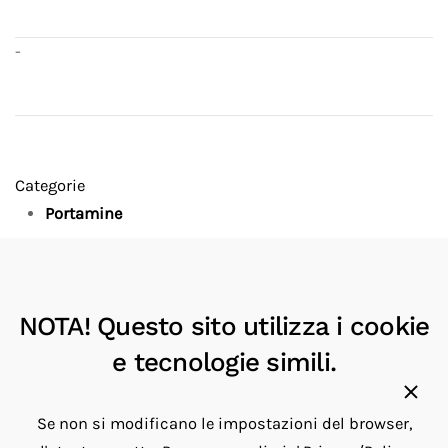
-
Categorie
Portamine
Produttori
Montblanc
1
NOTA! Questo sito utilizza i cookie
Montegrappa
2
SPALDING & BROS
e tecnologie simili.
1
Troika
3
Se non si modificano le impostazioni del browser,
Disponibilita'