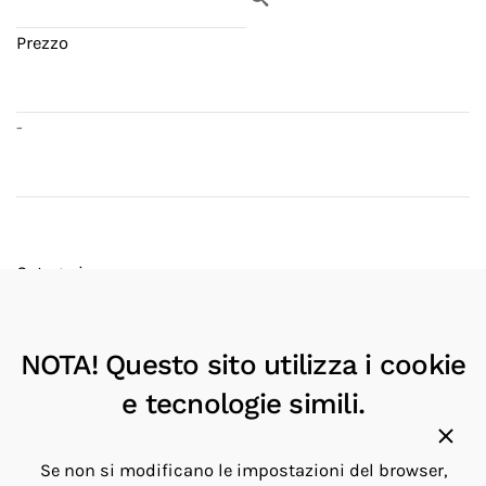
Prezzo
-
Categorie
Articoli x ufficio
NOTA! Questo sito utilizza i cookie
Produttori
MUKUL GOYAL
e tecnologie simili.
8
SPALDING & BROS
18
Se non si modificano le impostazioni del browser,