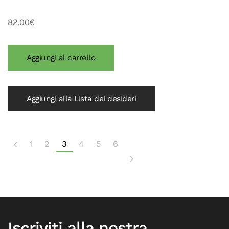
82.00€
Aggiungi alla Lista dei desideri
1
2
3
4
5
6
Iscriviti alla nostra