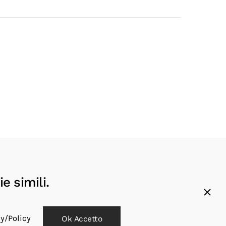
e simili.
cy/Policy
Ok Accetto