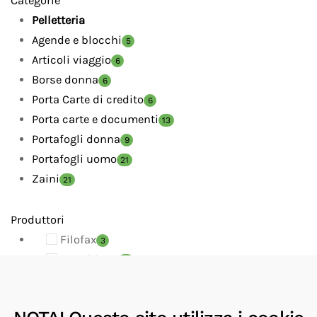
Categorie
Pelletteria
Agende e blocchi
5
Articoli viaggio
6
Borse donna
6
Porta Carte di credito
6
Porta carte e documenti
13
Portafogli donna
9
Portafogli uomo
21
Zaini
21
Produttori
Filofax
3
Montblanc
13
MUKUL GOYAL
2
NAVA
2