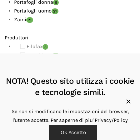
Portafogli donna
9
Portafogli uomo
21
Zaini
21
Produttori
Filofax
3
Montblanc
13
MUKUL GOYAL
2
NAVA
2
NOTA! Questo sito utilizza i cookie
Porsche Design
27
SPALDING & BROS
e tecnologie simili.
53
Troika
2
Se non si modificano le impostazioni del browser,
Disponibilita'
l'utente accetta.
Per saperne di piu'
Privacy/Policy
Ok Accetto