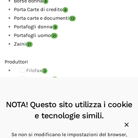
Borse donna
6
Porta Carte di credito
6
Porta carte e documenti
13
Portafogli donna
9
Portafogli uomo
21
Zaini
21
Produttori
Filofax
3
Montblanc
13
MUKUL GOYAL
2
NAVA
2
NOTA! Questo sito utilizza i cookie
Porsche Design
27
SPALDING & BROS
e tecnologie simili.
53
Troika
2
Se non si modificano le impostazioni del browser,